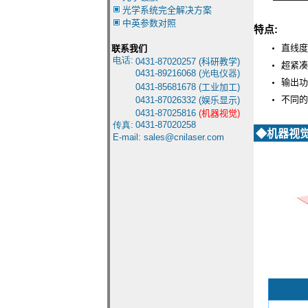
光学系统完全解决方案
中英参数对照
特点:
直线度
联系我们
电话:
0431-8
7020257 (
科研教学
)
超紧凑
0431-
89216068 (光电仪器)
输出功
0431-85681678
(
工业加工
)
不同的
0431-87026332
(
娱乐显示
)
0431-87025816
(
机器视觉
)
传真:
0431-87020258
◆
机器视
E-mail:
sales@cnilaser.com