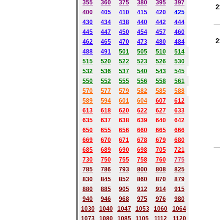
355
360
375
380
395
397
400
405
410
415
420
425
430
434
438
440
442
444
445
447
450
454
457
460
462
465
470
473
480
484
488
491
501
505
510
514
515
520
522
523
526
530
532
536
537
540
543
545
550
552
555
556
558
561
570
577
579
582
585
588
589
594
601
604
607
612
613
618
620
622
627
633
635
637
638
639
640
642
650
655
656
660
665
666
669
670
671
678
679
680
685
689
690
698
705
721
730
750
755
758
760
775
785
786
793
800
808
825
830
845
852
860
870
879
880
885
905
912
914
915
940
946
968
975
976
980
1030
1040
1047
1053
1060
1064
1073
1080
1085
1105
1112
1120