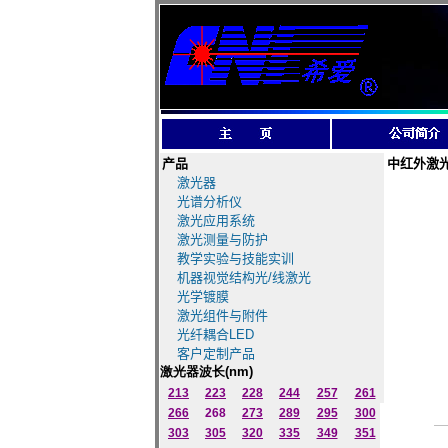
产品
中红外激
激光器
光谱分析仪
激光应用系统
激光测量与防护
教学实验与技能实训
机器视觉结构光/线激光
光学镀膜
激光组件与附件
光纤耦合LED
客户定制产品
激光器波长
(nm)
213
223
228
244
257
261
266
268
273
289
295
300
303
305
320
335
349
351