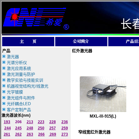
长
产品
红外激光器
激光器
光谱分析仪
激光应用系统
激光测量与防护
教学实验与技能实训
机器视觉结构光/线激光
光学镀膜
激光组件与附件
光纤耦合LED
客户定制产品
激光器波长
(nm)
MXL-III-915(L)
193
206
213
223
228
236
244
245
248
250
257
259
窄线宽红外激光器
261
262
263
266
269
273