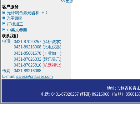
<<更多
客户服务
光纤耦合激光器和LED
光学镀膜
打标加工
中英文参照
联系我们
电话:
0431-8
7020257 (
科研教学
)
0431-
89216068 (光电仪器)
0431-85681678
(
工业加工
)
0431-87026332
(
娱乐显示
)
0431-87025816
(机器视觉)
传真:
0431-89216068
E-mail:
sales@cnilaser.com
地址:吉林省长春市
电话: 0431-87020257 (科研) 89216068（仪器）85