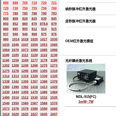
690
698
705
719
720
721
729
730
750
755
758
760
纳秒脉冲红外激光器
775
780
785
786
790
793
800
808
820
825
830
845
皮秒脉冲红外激光器
850
852
860
870
878.6
879
880
885
905
912
914
915
937
940
946
968
975
976
980
1014
1018
1020
1027
1030
OEM红外激光模组
1035
1040
1047
1050
1053
1060
1064
1070
1073
1080
1085
1090
1100
1105
1112
1120
1122
1130
1140
1150
1160
1177
1178
1190
光纤耦合激光系统
1202
1208
1240
1268
1270
1273
1275
1278
1290
1300
1305
1310
1312
1313
1319
1320
1330
1335
1338
1342
1350
1357
1368
1370
1380
1390
1392
1410
1413
1420
1430
1444
1450
1470
1480
1484
MDL-915(FC)
1490
1510
1512
1530
1532
1535
1mW~7W
1540
1550
1560
1567
1568
1570
1573
1578
1579
1580
1590
1600
1610
1620
1625
1627
1645
1647