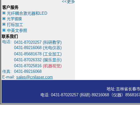
<<更多
客户服务
光纤耦合激光器和LED
光学镀膜
打标加工
中英文参照
联系我们
电话:
0431-8
7020257 (
科研教学
)
0431-
89216068 (光电仪器)
0431-85681678
(
工业加工
)
0431-87026332
(
娱乐显示
)
0431-87025816
(机器视觉)
传真:
0431-89216068
E-mail:
sales@cnilaser.com
地址:吉林省长春市
电话: 0431-87020257 (科研) 89216068（仪器）856