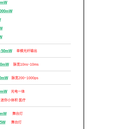
0mW
1000mW
W
W
W
~50mW
单模光纤输出
00mW
脉宽
10ns~10ms
30mW
脉宽2
00~1000ps
0mW
光电一体
迷你小体积
医疗
0mW
舞台灯
55W
舞台灯