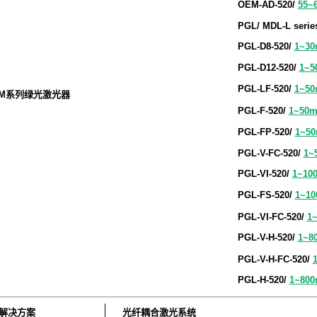
OEM-AD-520/
55~
PGL/ MDL-L
serie
PGL-D8-520/
1~3
PGL-D12-520/
1~
PGL-LF-520/
1~5
EM系列绿光激光器
PGL-F-520/
1~50
PGL-FP-520/
1~5
PGL-V-FC-520/
1~
PGL-VI-520/
1~10
PGL-FS-520/
1~1
PGL-VI-FC-520/
1
PGL-V-H-520/
1~8
PGL-V-H-FC-520/
PGL-H-520/
1~80
解决方案
光纤耦合激光系统