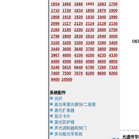
1654
1660
1680
1682
1683
1700
1710
1720
1834
1850
1870
1900
1908
1910
1920
1930
1940
1990
2096
2117
2120
2124
2128
2130
2160
2180
2200
2230
2600
2700
2796
2
800
2830
2910
2940
3000
O
3100
3200
3300
3349
3390
3400
3440
3600
3640
3700
3800
3900
3967
4000
4100
4200
4235
4330
4400
4500
4560
4580
4600
4800
5240
5810
6640
6790
7260
7320
7400
7500
7670
8200
8600
9260
9400
10500
系统配件
光纤
高功率激光模块/二极管
激光扩束器
显示卡片
激光防护镜
声光调制器和快门
多功能光学系统
光遗传学