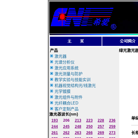
产品
绿光激光
激光器
光谱分析仪
激光应用系统
激光测量与防护
教学实验与技能实训
机器视觉结构光/线激光
光学镀膜
激光组件与附件
光纤耦合LED
客户定制产品
激光器波长
(nm)
单
193
206
213
223
228
236
244
245
248
250
257
259
长
261
262
263
266
269
273