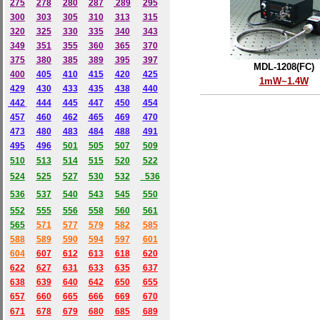
275
278
280
287
289
295
300
303
305
310
313
315
320
325
330
335
340
343
349
351
355
360
365
370
375
380
385
389
395
397
MDL-1208(FC)
400
405
410
415
420
425
1mW~1.4W
429
430
433
435
438
440
442
444
445
447
450
454
457
460
462
465
469
470
473
480
483
484
488
491
495
496
501
505
507
509
510
513
514
515
520
522
524
525
527
530
532
536
536
537
540
543
545
550
552
555
556
558
560
561
565
571
577
579
582
585
588
589
590
594
597
601
604
607
612
613
618
620
622
627
631
633
635
637
638
639
640
642
650
655
657
660
665
666
669
670
671
678
679
680
685
689