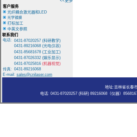
<<更多
客户服务
光纤耦合激光器和LED
光学镀膜
打标加工
中英文参照
联系我们
电话:
0431-8
7020257 (
科研教学
)
0431-
89216068 (光电仪器)
0431-85681678
(
工业加工
)
0431-87026332
(
娱乐显示
)
0431-87025816
(机器视觉)
传真:
0431-89216068
E-mail:
sales@cnilaser.com
地址:吉林省长春市
电话: 0431-87020257 (科研) 89216068（仪器）85