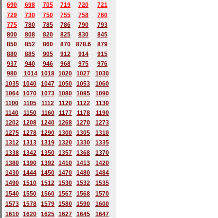
690
698
705
719
720
721
729
730
750
755
758
760
775
780
785
786
790
793
800
808
820
825
830
845
850
852
860
870
878.6
879
880
885
905
912
914
915
937
940
946
968
975
976
980
1014
1018
1020
1027
1030
1035
1040
1047
1050
1053
1060
1064
1070
1073
1080
1085
1090
1100
1105
1112
1120
1122
1130
1140
1150
1160
1177
1178
1190
1202
1208
1240
1268
1270
1273
1275
1278
1290
1300
1305
1310
1312
1313
1319
1320
1330
1335
1338
1342
1350
1357
1368
1370
1380
1390
1392
1410
1413
1420
1430
1444
1450
1470
1480
1484
1490
1510
1512
1530
1532
1535
1540
1550
1560
1567
1568
1570
1573
1578
1579
1580
1590
1600
1610
1620
1625
1627
1645
1647