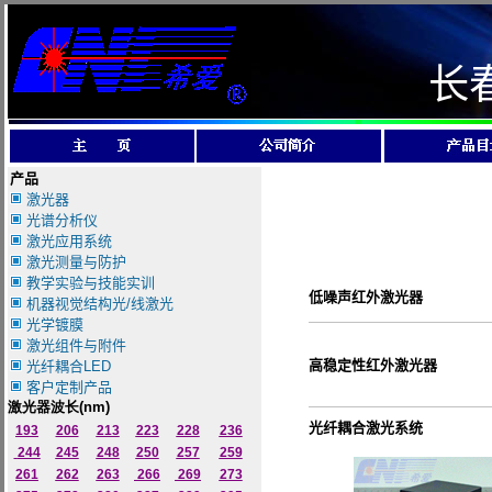
长
产品
激光器
光谱分析仪
激光应用系统
激光测量与防护
教学实验与技能实训
低噪声红外激光器
机器视觉结构光/线激光
光学镀膜
激光组件与附件
高稳定性红外激光器
光纤耦合LED
客户定制产品
激光器波长
(nm)
光纤耦合激光系统
193
206
213
223
228
236
244
245
248
250
257
259
261
262
263
266
269
273